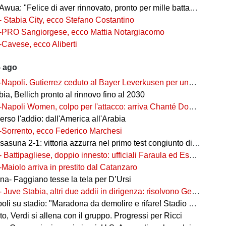
wua: "Felice di aver rinnovato, pronto per mille battaglie"
- Stabia City, ecco Stefano Costantino
-PRO Sangiorgese, ecco Mattia Notargiacomo
-Cavese, ecco Aliberti
5 ago
-Napoli. Gutierrez ceduto al Bayer Leverkusen per una cifra record
ia, Bellich pronto al rinnovo fino al 2030
-Napoli Women, colpo per l'attacco: arriva Chanté Dompig
rso l'addio: dall'America all'Arabia
-Sorrento, ecco Federico Marchesi
una 2-1: vittoria azzurra nel primo test congiunto di Castel di Sangro
- Battipagliese, doppio innesto: ufficiali Faraula ed Esposito
-Maiolo arriva in prestito dal Catanzaro
na- Faggiano tesse la tela per D’Ursi
- Juve Stabia, altri due addii in dirigenza: risolvono Gerbo e Zanardini
su stadio: "Maradona da demolire e rifare! Stadio nuovo in ex area Q8"
, Verdi si allena con il gruppo. Progressi per Ricci