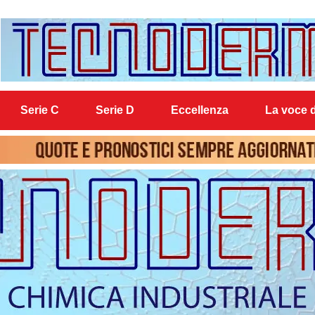
Serie C
Serie D
Eccellenza
La voce d