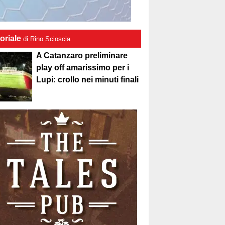
oriale
di Rino Scioscia
A Catanzaro preliminare
play off amarissimo per i
Lupi: crollo nei minuti finali