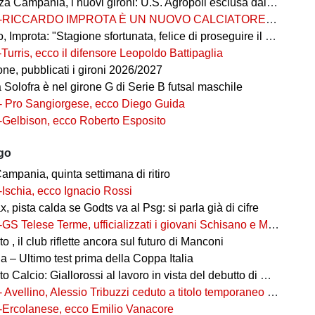
 Campania, i nuovi gironi: U.S. Agropoli esclusa dai ripescaggi
-RICCARDO IMPROTA È UN NUOVO CALCIATORE DEL GIUGLIANO
 Improta: "Stagione sfortunata, felice di proseguire il percorso"
-Turris, ecco il difensore Leopoldo Battipaglia
ne, pubblicati i gironi 2026/2027
ia Solofra è nel girone G di Serie B futsal maschile
- Pro Sangiorgese, ecco Diego Guida
-Gelbison, ecco Roberto Esposito
ago
ampania, quinta settimana di ritiro
-Ischia, ecco Ignacio Rossi
, pista calda se Godts va al Psg: si parla già di cifre
-GS Telese Terme, ufficializzati i giovani Schisano e Miretto
 , il club riflette ancora sul futuro di Manconi
 – Ultimo test prima della Coppa Italia
alcio: Giallorossi al lavoro in vista del debutto di Coppa Italia
- Avellino, Alessio Tribuzzi ceduto a titolo temporaneo al Bari
-Ercolanese, ecco Emilio Vanacore