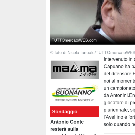
TUTTOmercatoWEB.com
© foto di Nicola Ianuale/TUTTOmercatoWE
Intervenuto in 
Capuano ha par
del difensore E
noi al momento
un campionato d
da Antonini.En
giocatore di pr
pluriennale, s
Sondaggio
l'Avellino è f
Antonio Conte
solo quando ho 
resterà sulla