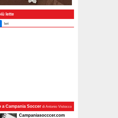
iù lette
Ieri
lo a Campania Soccer
di Antonio Vistocco
Campaniasocccer.com