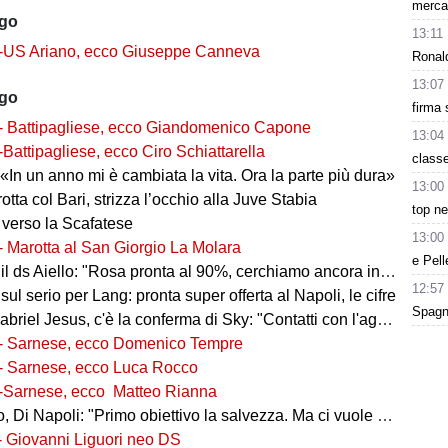
mercat
ago
13:11
-US Ariano, ecco Giuseppe Canneva
Ronald
13:07
ago
firma 
- Battipagliese, ecco Giandomenico Capone
13:04
-Battipagliese, ecco Ciro Schiattarella
class
«In un anno mi è cambiata la vita. Ora la parte più dura»
13:00
 rotta col Bari, strizza l’occhio alla Juve Stabia
top ne
 verso la Scafatese
13:00
- Marotta al San Giorgio La Molara
e Pell
l ds Aiello: "Rosa pronta al 90%, cerchiamo ancora innesti di qualità"
12:57
 sul serio per Lang: pronta super offerta al Napoli, le cifre
Spagna
iel Jesus, c'è la conferma di Sky: "Contatti con l'agente, i dettagli"
- Sarnese, ecco Domenico Tempre
- Sarnese, ecco Luca Rocco
-Sarnese, ecco Matteo Rianna
 Di Napoli: "Primo obiettivo la salvezza. Ma ci vuole ambizione"
- Giovanni Liguori neo DS