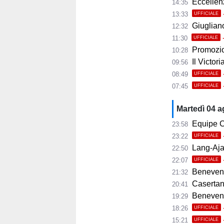
Eccellenza
14:35
13:33
UFFICIALE
Giugliano,
12:32
11:30
UFFICIALE
Promozio
10:28
Il Victor
09:56
08:49
UFFICIALE
07:45
UFFICIALE
Martedì 04 
Equipe C
23:58
23:22
UFFICIALE
Lang-Ajax
22:50
22:07
UFFICIALE
Benevento
21:32
Casertana
20:41
Benevento C
19:29
18:26
UFFICIALE
15:21
UFFICIALE