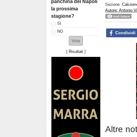
panchina del Napoli
Sezione:
Calciom
la prossima
Autore: Antonio V
stagione?
vedi letture
SI
NO
Condividi
[
Risultati
]
Altre no