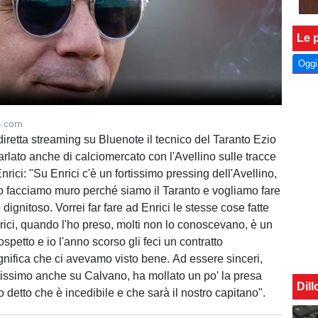
Le p
Oggi
B.com
diretta streaming su Bluenote il tecnico del Taranto Ezio
lato anche di calciomercato con l'Avellino sulle tracce
nrici: "Su Enrici c'è un fortissimo pressing dell'Avellino,
 facciamo muro perché siamo il Taranto e vogliamo fare
ignitoso. Vorrei far fare ad Enrici le stesse cose fatte
rici, quando l'ho preso, molti non lo conoscevano, è un
ospetto e io l'anno scorso gli feci un contratto
ignifica che ci avevamo visto bene. Ad essere sinceri,
ortissimo anche su Calvano, ha mollato un po' la presa
Dil
detto che è incedibile e che sarà il nostro capitano".