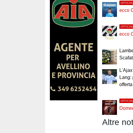
UFFICIA
ecco 
UFFICIA
ecco C
Lamber
Scafa
L'Ajax
Lang: 
offerta
UFFICIA
Domen
Altre not