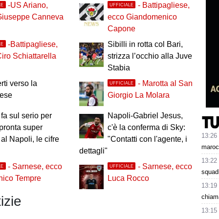
-US Ariano,
- Battipagliese,
LE
UFFICIALE
Giuseppe Canneva
ecco Giandomenico
Capone
-Battipagliese,
Sibilli in rotta col Bari,
LE
iro Schiattarella
strizza l’occhio alla Juve
Stabia
ti verso la
- Marotta al San
UFFICIALE
tese
Giorgio La Molara
 fa sul serio per
Napoli-Gabriel Jesus,
pronta super
c'è la conferma di Sky:
13:26
 al Napoli, le cifre
"Contatti con l'agente, i
maroc
dettagli"
13:22
- Sarnese, ecco
- Sarnese, ecco
LE
UFFICIALE
squad
ico Tempre
Luca Rocco
13:19
chiama
izie
13:15