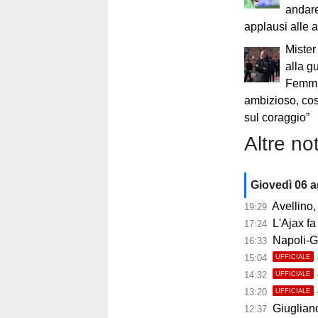
andare
applausi alle 
Mister
alla g
Femmin
ambizioso, cost
sul coraggio”
Altre not
Giovedì 06 
Avellino, i
19:29
L'Ajax fa
17:24
Napoli-Gabr
16:33
15:04
UFFICIALE
14:32
UFFICIALE
13:20
UFFICIALE
Giugliano,
12:37