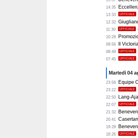
Eccellenza
14:35
13:33
UFFICIALE
Giugliano,
12:32
11:30
UFFICIALE
Promozio
10:28
Il Victor
09:56
08:49
UFFICIALE
07:45
UFFICIALE
Martedì 04 
Equipe C
23:58
23:22
UFFICIALE
Lang-Ajax
22:50
22:07
UFFICIALE
Benevento
21:32
Casertana
20:41
Benevento C
19:29
18:26
UFFICIALE