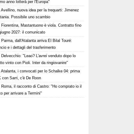
mo anno lotterà per l'Europa"
Avellino, nuova idea per la trequarti: Jimenez
atania. Possibile uno scambio
Fiorentina, Mastantuono è viola. Contratto fino
giugno 2027: il comunicato
Parma, dall'Atalanta arriva El Bilal Touré:
ncio e i dettagli del trasferimento
Delvecchio: "Leao? L'avrei venduto dopo lo
to vinto con Pioli. Inter da ringiovanire"
Atalanta, i convocati per lo Schalke 04: prima
K con Sarri, c'è De Roon
Roma, il racconto di Castro: "Ho comprato io il
tto per arrivare a Termini"