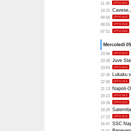
11:28
UFFICIALE
Cavese, A
10:21
09:56
UFFICIALE
08:55
UFFICIALE
07:51
UFFICIALE
Mercoledì 0
23:56
UFFICIALE
Juve Stab
23:30
23:03
UFFICIALE
Lukaku ve
22:36
22:00
UFFICIALE
Napoli-Osas
21:13
20:22
UFFICIALE
19:28
UFFICIALE
Salernita
18:25
17:22
UFFICIALE
SSC Napoli 
16:47
Benevento
15:37