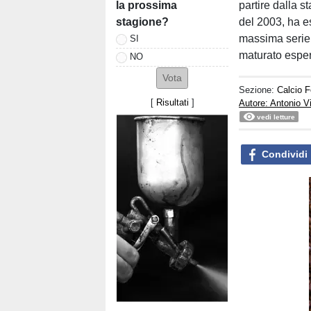
la prossima
partire dalla 
stagione?
del 2003, ha e
massima serie
SI
maturato esper
NO
Sezione:
Calcio 
[
Risultati
]
Autore: Antonio V
vedi letture
Condividi