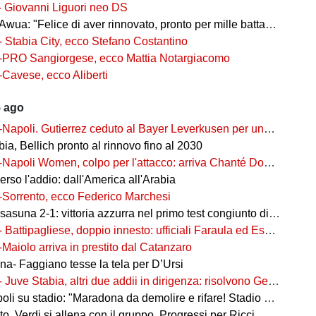
- Giovanni Liguori neo DS
wua: "Felice di aver rinnovato, pronto per mille battaglie"
- Stabia City, ecco Stefano Costantino
-PRO Sangiorgese, ecco Mattia Notargiacomo
-Cavese, ecco Aliberti
5 ago
-Napoli. Gutierrez ceduto al Bayer Leverkusen per una cifra record
ia, Bellich pronto al rinnovo fino al 2030
-Napoli Women, colpo per l'attacco: arriva Chanté Dompig
rso l'addio: dall'America all'Arabia
-Sorrento, ecco Federico Marchesi
una 2-1: vittoria azzurra nel primo test congiunto di Castel di Sangro
- Battipagliese, doppio innesto: ufficiali Faraula ed Esposito
-Maiolo arriva in prestito dal Catanzaro
na- Faggiano tesse la tela per D’Ursi
- Juve Stabia, altri due addii in dirigenza: risolvono Gerbo e Zanardini
su stadio: "Maradona da demolire e rifare! Stadio nuovo in ex area Q8"
, Verdi si allena con il gruppo. Progressi per Ricci