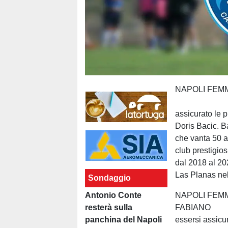
NAPOLI FEMM
Il Napoli 
assicurato le p
Doris Bacic. B
che vanta 50 a
club prestigio
dal 2018 al 20
Las Planas ne
Sondaggio
Antonio Conte
NAPOLI FEMM
resterà sulla
FABIANO I
panchina del Napoli
essersi assicu