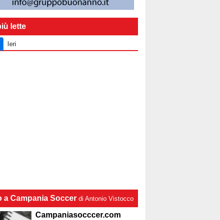
iù lette
Ieri
lo a Campania Soccer
di Antonio Vistocco
Campaniasocccer.com