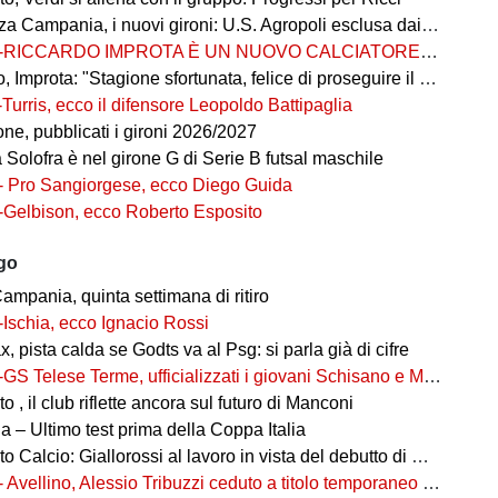
 Campania, i nuovi gironi: U.S. Agropoli esclusa dai ripescaggi
-RICCARDO IMPROTA È UN NUOVO CALCIATORE DEL GIUGLIANO
 Improta: "Stagione sfortunata, felice di proseguire il percorso"
-Turris, ecco il difensore Leopoldo Battipaglia
ne, pubblicati i gironi 2026/2027
ia Solofra è nel girone G di Serie B futsal maschile
- Pro Sangiorgese, ecco Diego Guida
-Gelbison, ecco Roberto Esposito
ago
ampania, quinta settimana di ritiro
-Ischia, ecco Ignacio Rossi
, pista calda se Godts va al Psg: si parla già di cifre
-GS Telese Terme, ufficializzati i giovani Schisano e Miretto
 , il club riflette ancora sul futuro di Manconi
 – Ultimo test prima della Coppa Italia
alcio: Giallorossi al lavoro in vista del debutto di Coppa Italia
- Avellino, Alessio Tribuzzi ceduto a titolo temporaneo al Bari