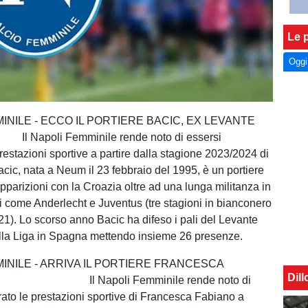
Le p
Oggi
INILE - ECCO IL PORTIERE BACIC, EX LEVANTE
Femminile rende noto di essersi
restazioni sportive a partire dalla stagione 2023/2024 di
acic, nata a Neum il 23 febbraio del 1995, è un portiere
pparizioni con la Croazia oltre ad una lunga militanza in
si come Anderlecht e Juventus (tre stagioni in bianconero
21). Lo scorso anno Bacic ha difeso i pali del Levante
lla Liga in Spagna mettendo insieme 26 presenze.
INILE - ARRIVA IL PORTIERE FRANCESCA
Dil
l Napoli Femminile rende noto di
rato le prestazioni sportive di Francesca Fabiano a