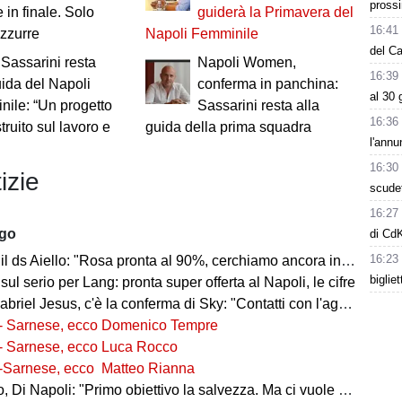
prossi
 in finale. Solo
guiderà la Primavera del
16:41
azzurre
Napoli Femminile
del C
 Sassarini resta
Napoli Women,
16:39
uida del Napoli
conferma in panchina:
al 30 
ile: “Un progetto
Sassarini resta alla
16:36
ruito sul lavoro e
guida della prima squadra
l'annu
16:30
izie
scudet
16:27
ago
di Cd
16:23
l ds Aiello: "Rosa pronta al 90%, cerchiamo ancora innesti di qualità"
biglie
 sul serio per Lang: pronta super offerta al Napoli, le cifre
iel Jesus, c'è la conferma di Sky: "Contatti con l'agente, i dettagli"
- Sarnese, ecco Domenico Tempre
- Sarnese, ecco Luca Rocco
-Sarnese, ecco Matteo Rianna
 Di Napoli: "Primo obiettivo la salvezza. Ma ci vuole ambizione"