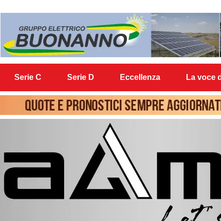
Serie C
Serie D
Eccellenza
La voce d