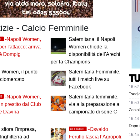
tizie - Calcio Femminile
-Napoli Women,
Salernitana, il Napoli
LE
er l'attacco: arriva
Women chiede la
é Dompig
disponibilità dell'Arechi
per la Champions
 Women, il punto
Salernitana Femminile,
lciomercato
tutti i match live su
Facebook
16:52
Tsadjo
-Napoli Women,
Salernitana femminile,
LE
16:50
in prestito dal Club
via alla preparazione al
Zaniol
e Davina
campionato di serie C
16:48
Dopo i
a sfiora l'impresa,
-Osvaldo
UFFICIALE
16:45
'Inghilterra ad
Ferullo lascia l’Agropoli: