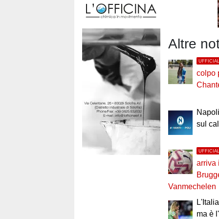
Altre no
UFFICIA
colpo p
Chant
Napoli
sul ca
UFFICIA
arriva 
Brugg
Vanmechelen
L'Itali
ma è l