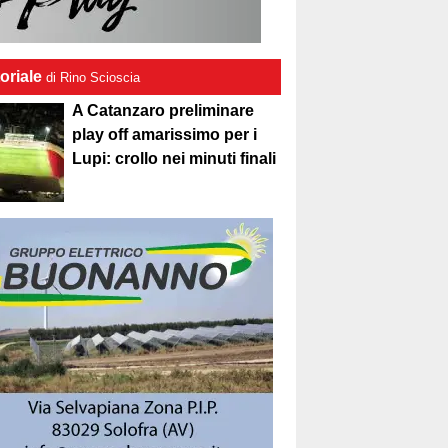
oriale
di Rino Scioscia
A Catanzaro preliminare
play off amarissimo per i
Lupi: crollo nei minuti finali