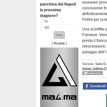
rossoneri prova
panchina del Napoli
conclusione fin
la prossima
definitivamente
stagione?
Pollini per la 
SI
NO
Una sconfitta 
Palmese. Vero 
presta il fianc
[
Risultati
]
retrocessione,
pareggio dell’
Sezione:
Serie D
Autore: Adelmo P
vedi letture
Condividi