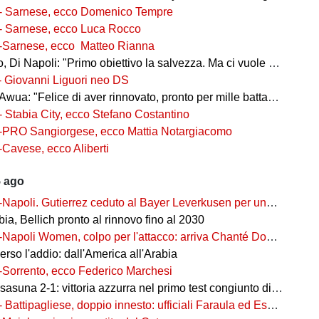
- Sarnese, ecco Domenico Tempre
- Sarnese, ecco Luca Rocco
-Sarnese, ecco Matteo Rianna
 Di Napoli: "Primo obiettivo la salvezza. Ma ci vuole ambizione"
- Giovanni Liguori neo DS
wua: "Felice di aver rinnovato, pronto per mille battaglie"
- Stabia City, ecco Stefano Costantino
-PRO Sangiorgese, ecco Mattia Notargiacomo
-Cavese, ecco Aliberti
5 ago
-Napoli. Gutierrez ceduto al Bayer Leverkusen per una cifra record
ia, Bellich pronto al rinnovo fino al 2030
-Napoli Women, colpo per l'attacco: arriva Chanté Dompig
rso l'addio: dall'America all'Arabia
-Sorrento, ecco Federico Marchesi
una 2-1: vittoria azzurra nel primo test congiunto di Castel di Sangro
- Battipagliese, doppio innesto: ufficiali Faraula ed Esposito