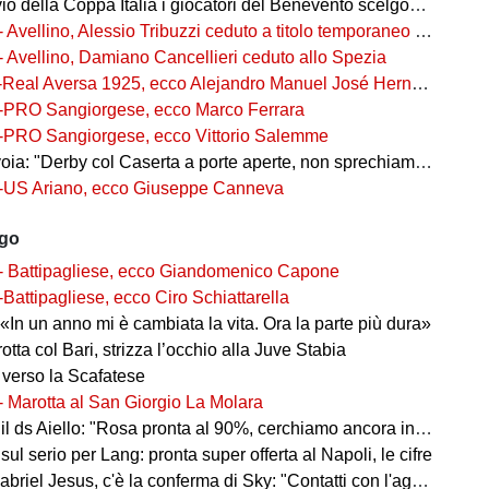
della Coppa Italia i giocatori del Benevento scelgono i numeri di maglia
- Avellino, Alessio Tribuzzi ceduto a titolo temporaneo al Bari
- Avellino, Damiano Cancellieri ceduto allo Spezia
-Real Aversa 1925, ecco Alejandro Manuel José Hernández Gouveia,
-PRO Sangiorgese, ecco Marco Ferrara
-PRO Sangiorgese, ecco Vittorio Salemme
a: "Derby col Caserta a porte aperte, non sprechiamo l'occasione"
-US Ariano, ecco Giuseppe Canneva
ago
- Battipagliese, ecco Giandomenico Capone
-Battipagliese, ecco Ciro Schiattarella
«In un anno mi è cambiata la vita. Ora la parte più dura»
 rotta col Bari, strizza l’occhio alla Juve Stabia
 verso la Scafatese
- Marotta al San Giorgio La Molara
l ds Aiello: "Rosa pronta al 90%, cerchiamo ancora innesti di qualità"
 sul serio per Lang: pronta super offerta al Napoli, le cifre
iel Jesus, c'è la conferma di Sky: "Contatti con l'agente, i dettagli"