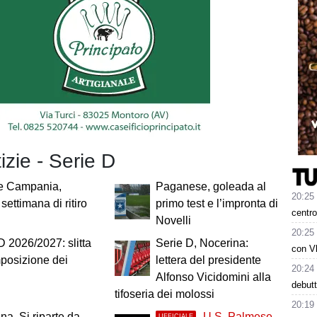
tizie - Serie D
e Campania,
Paganese, goleada al
20:25
settimana di ritiro
primo test e l’impronta di
centro
Novelli
20:25
D 2026/2027: slitta
Serie D, Nocerina:
con Vl
posizione dei
lettera del presidente
20:24
Alfonso Vicidomini alla
debutt
tifoseria dei molossi
20:19
na. Si riparte da
-U.S. Palmese
UFFICIALE