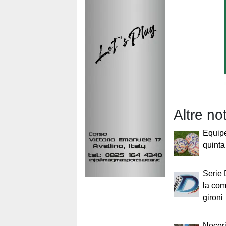
Altre no
Equip
quinta 
Serie 
la com
gironi
Noceri