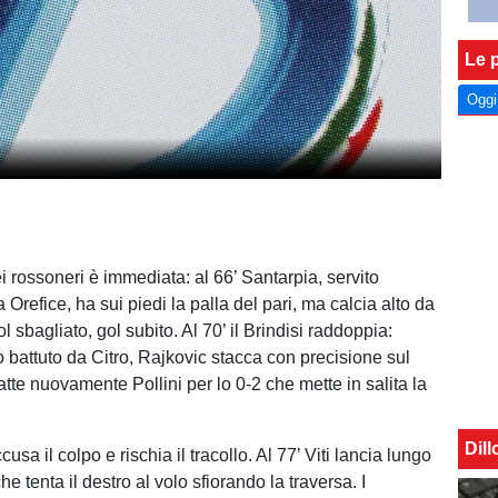
Le p
Oggi
i rossoneri è immediata: al 66’ Santarpia, servito
Orefice, ha sui piedi la palla del pari, ma calcia alto da
l sbagliato, gol subito. Al 70’ il Brindisi raddoppia:
o battuto da Citro, Rajkovic stacca con precisione sul
tte nuovamente Pollini per lo 0-2 che mette in salita la
Dil
sa il colpo e rischia il tracollo. Al 77’ Viti lancia lungo
he tenta il destro al volo sfiorando la traversa. I