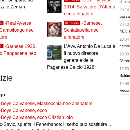
difesa
za e Zeman
1914, Salvatore D'Alterio
20:14
neo allenatore
passat
-Real Aversa
-Sarnese,
LE
UFFICIALE
20:10
 Campilongo neo
Schiattarella neo
NEC a
tore
allenatore
20:04
cambi
-Sarnese 1926 ,
L’Avv. Antonio De Luca è
LE
lo Pappacena neo
il nuovo direttore
20:00
generale della
"Ambie
Paganese Calcio 1926
19:59
Baldin
izie
19:58
Redond
ago
-Boys Caivanese, Massecchia neo allenatore
-Boys Caivanese, ecco
-Boys Caivanese, ecco Cristian Ioio
-Savic, spunta il Fenerbahce: il serbo può sostituire Ederson