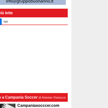
iù lette
Ieri
lo a Campania Soccer
di Antonio Vistocco
Campaniasocccer.com