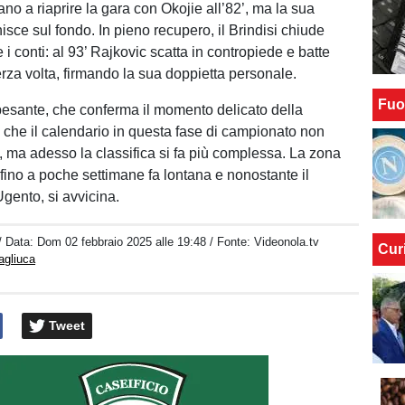
no a riaprire la gara con Okojie all’82’, ma la sua
isce sul fondo. In pieno recupero, il Brindisi chiude
 i conti: al 93’ Rajkovic scatta in contropiede e batte
terza volta, firmando la sua doppietta personale.
Fuo
pesante, che conferma il momento delicato della
che il calendario in questa fase di campionato non
o, ma adesso la classifica si fa più complessa. La zona
 fino a poche settimane fa lontana e nonostante il
Ugento, si avvicina.
/ Data:
Dom 02 febbraio 2025 alle 19:48
/ Fonte: Videonola.tv
Cur
agliuca
Tweet