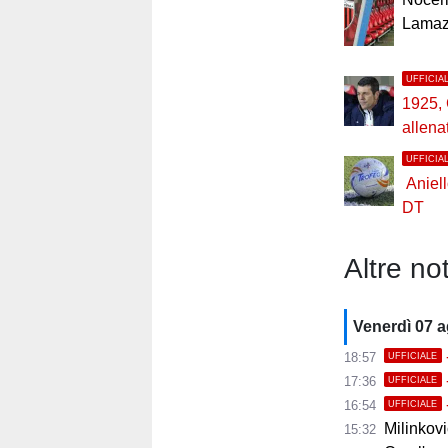
Lamaz
UFFICIA
1925,
allena
UFFICIA
Aniel
DT
Altre not
Venerdì 07 
18:57
UFFICIALE
17:36
UFFICIALE
16:54
UFFICIALE
Milinkovic
15:32