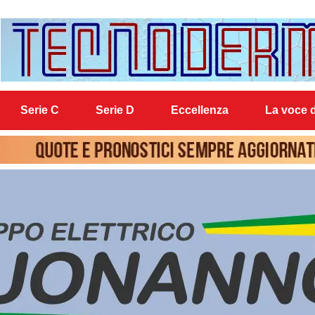
Serie C
Serie D
Eccellenza
La voce d