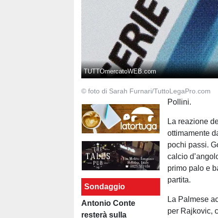
TUTTOmercatoWEB.com
© foto di Sarah Furnari/TuttoLegaPro.com
Pollini.
La reazione de
ottimamente da 
pochi passi. Go
calcio d’angol
primo palo e ba
partita.
Sondaggio
La Palmese accu
Antonio Conte
per Rajkovic, c
resterà sulla