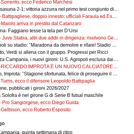
-Sorrento, ecco Federico Marchesi
una 2-1: vittoria azzurra nel primo test congiunto di Castel di Sangro
- Battipagliese, doppio innesto: ufficiali Faraula ed Esposito
-Maiolo arriva in prestito dal Catanzaro
na- Faggiano tesse la tela per D’Ursi
- Juve Stabia, altri due addii in dirigenza: risolvono Gerbo e Zanardini
su stadio: "Maradona da demolire e rifare! Stadio nuovo in ex area Q8"
, Verdi si allena con il gruppo. Progressi per Ricci
 Campania, i nuovi gironi: U.S. Agropoli esclusa dai ripescaggi
-RICCARDO IMPROTA È UN NUOVO CALCIATORE DEL GIUGLIANO
 Improta: "Stagione sfortunata, felice di proseguire il percorso"
-Turris, ecco il difensore Leopoldo Battipaglia
ne, pubblicati i gironi 2026/2027
ia Solofra è nel girone G di Serie B futsal maschile
- Pro Sangiorgese, ecco Diego Guida
-Gelbison, ecco Roberto Esposito
ago
ampania, quinta settimana di ritiro