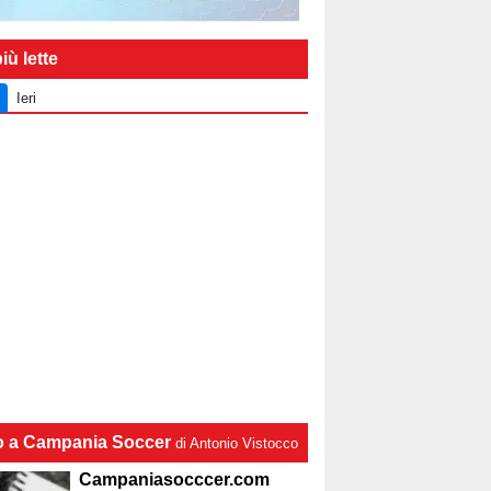
iù lette
Ieri
lo a Campania Soccer
di Antonio Vistocco
Campaniasocccer.com