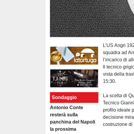
L’US Angri 192
squadra ad Ant
l’incarico di al
Il tecnico grig
vista della tra
15:30.
La scelta di Qu
Sondaggio
Tecnico Gianni
Antonio Conte
profilo ideale 
resterà sulla
decisione mirat
panchina del Napoli
costruzione di
la prossima