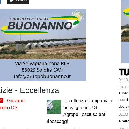
01:10
chiacc
tizie - Eccellenza
superi
può d
- Giovanni
Eccellenza Campania, i
LE
decisi
i neo DS
nuovi gironi: U.S.
Agropoli esclusa dai
01:00
e retr
ripescaggi