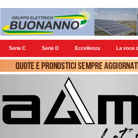
Serie C
Serie D
Eccellenza
La voce d