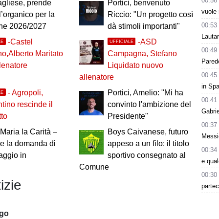
00:56
agliese, prende
Portici, benvenuto
vuole 
l’organico per la
Riccio: "Un progetto così
00:53
one 2026/2027
dà stimoli importanti"
Lauta
-Castel
-ASD
LE
UFFICIALE
00:49
no,Alberto Maritato
Campagna, Stefano
Parede
lenatore
Liquidato nuovo
00:45
allenatore
in Spa
- Agropoli,
Portici, Amelio: "Mi ha
LE
00:41
tino rescinde il
convinto l'ambizione del
Gabri
tto
Presidente"
00:37
Maria la Carità –
Boys Caivanese, futuro
Messic
ale la domanda di
appeso a un filo: il titolo
00:34
aggio in
sportivo consegnato al
e qua
Comune
00:30
izie
partec
ago