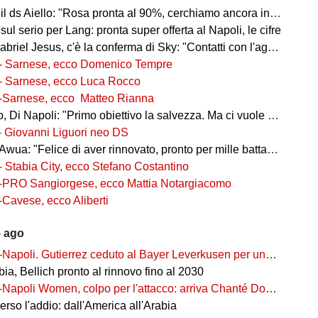
l ds Aiello: "Rosa pronta al 90%, cerchiamo ancora innesti di qualità"
 sul serio per Lang: pronta super offerta al Napoli, le cifre
iel Jesus, c'è la conferma di Sky: "Contatti con l'agente, i dettagli"
- Sarnese, ecco Domenico Tempre
- Sarnese, ecco Luca Rocco
-Sarnese, ecco Matteo Rianna
 Di Napoli: "Primo obiettivo la salvezza. Ma ci vuole ambizione"
- Giovanni Liguori neo DS
wua: "Felice di aver rinnovato, pronto per mille battaglie"
- Stabia City, ecco Stefano Costantino
-PRO Sangiorgese, ecco Mattia Notargiacomo
-Cavese, ecco Aliberti
5 ago
-Napoli. Gutierrez ceduto al Bayer Leverkusen per una cifra record
ia, Bellich pronto al rinnovo fino al 2030
-Napoli Women, colpo per l'attacco: arriva Chanté Dompig
rso l'addio: dall'America all'Arabia