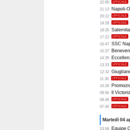
22:00
UFFICIALE
Napoli-Osas
21:13
20:22
UFFICIALE
19:28
UFFICIALE
Salernita
18:25
17:22
UFFICIALE
SSC Napoli 
16:47
Benevento
15:37
Eccellenza
14:35
13:33
UFFICIALE
Giugliano,
12:32
11:30
UFFICIALE
Promozio
10:28
Il Victor
09:56
08:49
UFFICIALE
07:45
UFFICIALE
Martedì 04 
Equipe C
23:58