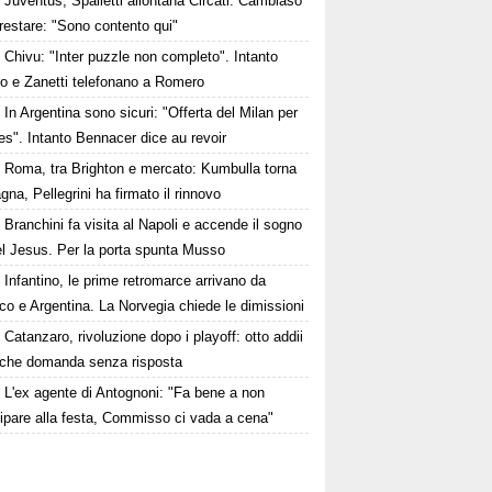
Juventus, Spalletti allontana Circati. Cambiaso
restare: "Sono contento qui"
Chivu: "Inter puzzle non completo". Intanto
ro e Zanetti telefonano a Romero
In Argentina sono sicuri: "Offerta del Milan per
s". Intanto Bennacer dice au revoir
Roma, tra Brighton e mercato: Kumbulla torna
gna, Pellegrini ha firmato il rinnovo
Branchini fa visita al Napoli e accende il sogno
el Jesus. Per la porta spunta Musso
Infantino, le prime retromarce arrivano da
o e Argentina. La Norvegia chiede le dimissioni
Catanzaro, rivoluzione dopo i playoff: otto addii
lche domanda senza risposta
L'ex agente di Antognoni: "Fa bene a non
ipare alla festa, Commisso ci vada a cena"