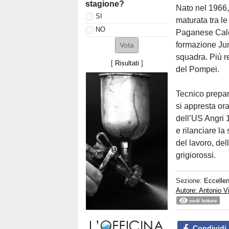
stagione?
Nato nel 1966,
SI
maturata tra le
NO
Paganese Calci
formazione Jun
squadra. Più r
[
Risultati
]
del Pompei.
Tecnico prepar
si appresta or
dell’US Angri 1
e rilanciare l
del lavoro, de
grigiorossi.
Sezione:
Eccelle
Autore: Antonio V
vedi letture
Condividi