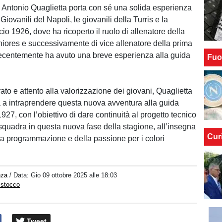
 Antonio Quaglietta porta con sé una solida esperienza
 Giovanili del Napoli, le giovanili della Turris e la
o 1926, dove ha ricoperto il ruolo di allenatore della
iores e successivamente di vice allenatore della prima
ecentemente ha avuto una breve esperienza alla guida
Fuo
ato e attento alla valorizzazione dei giovani, Quaglietta
a a intraprendere questa nuova avventura alla guida
927, con l’obiettivo di dare continuità al progetto tecnico
a squadra in questa nuova fase della stagione, all’insegna
Cur
lla programmazione e della passione per i colori
nza
/ Data:
Gio 09 ottobre 2025 alle 18:03
istocco
Tweet