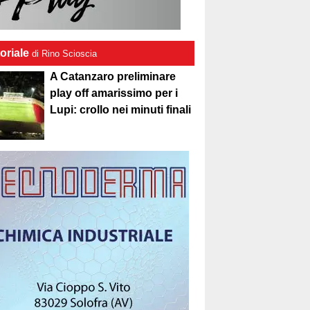
oriale
di Rino Scioscia
A Catanzaro preliminare
play off amarissimo per i
Lupi: crollo nei minuti finali