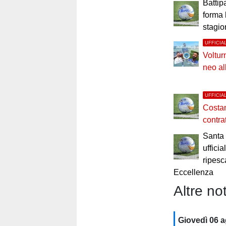
Battip
forma 
stagi
UFFICIA
Voltur
neo al
UFFICIA
Costan
contra
Santa 
uffici
ripesc
Eccellenza
Altre not
Giovedì 06 