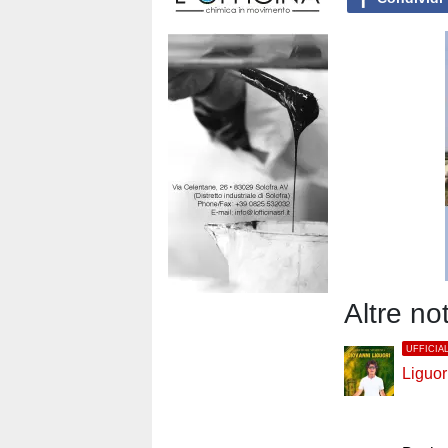
Altre no
UFFICIA
Liguor